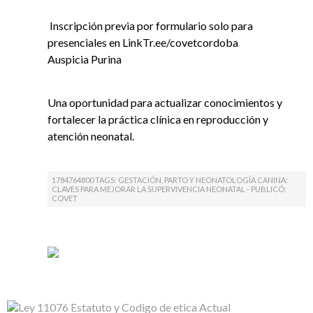
Inscripción previa por formulario solo para
presenciales en LinkTr.ee/covetcordoba
Auspicia Purina
Una oportunidad para actualizar conocimientos y
fortalecer la práctica clínica en reproducción y
atención neonatal.
1784764800 TAGS: GESTACIÓN, PARTO Y NEONATOLOGÍA CANINA:
CLAVES PARA MEJORAR LA SUPERVIVENCIA NEONATAL - PUBLICÓ:
COVET